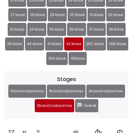
21 klasė
22 klasė
23 klasė
24 klasė
25 klasė
26 klasė
27 klasė
28 klasė
29 klasė
30 klasė
31 klasė
32 klasė
33 klasė
34 klasė
35 klasė
36 klasė
37 klasė
38 klasė
39 klasė
40 klasė
41 klasė
42 klasė
25C klasė
25B klasė
25A klasė
43klasė
Stages
1trasa1važiavimas
1trasa2važiavimas
2trasa1važiavimas
2trasa2važiavimas
Overall