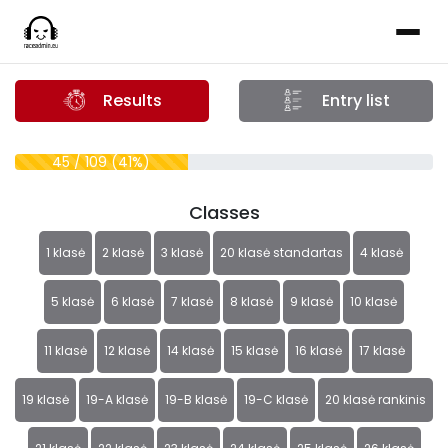
Results
Entry list
45 / 109 (41%)
Classes
1 klasė
2 klasė
3 klasė
20 klasė standartas
4 klasė
5 klasė
6 klasė
7 klasė
8 klasė
9 klasė
10 klasė
11 klasė
12 klasė
14 klasė
15 klasė
16 klasė
17 klasė
19 klasė
19-A klasė
19-B klasė
19-C klasė
20 klasė rankinis