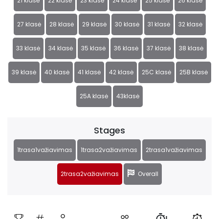
21 klasė
22 klasė
23 klasė
24 klasė
25 klasė
26 klasė
27 klasė
28 klasė
29 klasė
30 klasė
31 klasė
32 klasė
33 klasė
34 klasė
35 klasė
36 klasė
37 klasė
38 klasė
39 klasė
40 klasė
41 klasė
42 klasė
25C klasė
25B klasė
25A klasė
43klasė
Stages
1trasa1važiavimas
1trasa2važiavimas
2trasa1važiavimas
2trasa2važiavimas
Overall