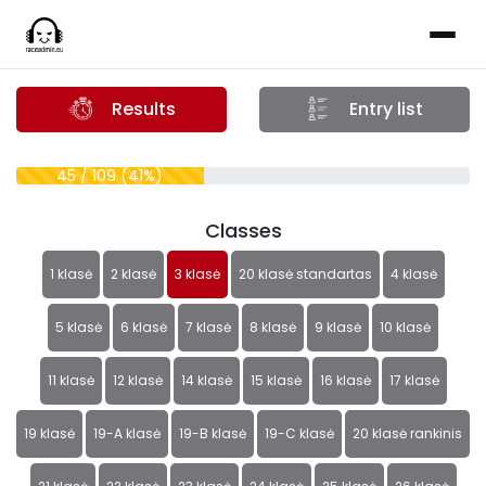
Results
Entry list
45 / 109 (41%)
Classes
1 klasė
2 klasė
3 klasė
20 klasė standartas
4 klasė
5 klasė
6 klasė
7 klasė
8 klasė
9 klasė
10 klasė
11 klasė
12 klasė
14 klasė
15 klasė
16 klasė
17 klasė
19 klasė
19-A klasė
19-B klasė
19-C klasė
20 klasė rankinis