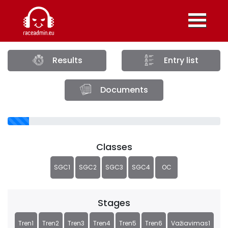
Results
Entry list
Documents
Classes
SGC1
SGC2
SGC3
SGC4
OC
Stages
Tren1
Tren2
Tren3
Tren4
Tren5
Tren6
Važiavimas1