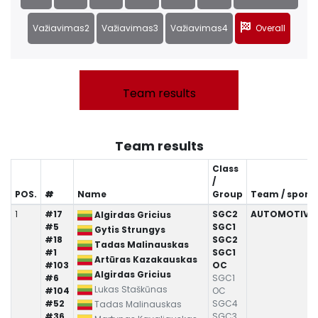
Važiavimas2
Važiavimas3
Važiavimas4
Overall
Team results
Team results
Class
/
POS.
#
Name
Group
Team / spons
1
#17
SGC2
AUTOMOTIVE.
Algirdas Gricius
#5
SGC1
Gytis Strungys
#18
SGC2
Tadas Malinauskas
#1
SGC1
Artūras Kazakauskas
#103
OC
Algirdas Gricius
#6
SGC1
Lukas Staškūnas
#104
OC
#52
SGC4
Tadas Malinauskas
#36
SGC3