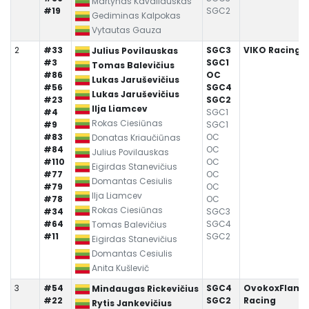
Martynas Kavaliauskas
#19
SGC2
Gediminas Kalpokas
Vytautas Gauza
2
#33
SGC3
VIKO Racing
Julius Povilauskas
#3
SGC1
Tomas Balevičius
#86
OC
Lukas Jaruševičius
#56
SGC4
Lukas Jaruševičius
#23
SGC2
Ilja Liamcev
#4
SGC1
Rokas Ciesiūnas
#9
SGC1
#83
OC
Donatas Kriaučiūnas
#84
OC
Julius Povilauskas
#110
OC
Eigirdas Stanevičius
#77
OC
Domantas Cesiulis
#79
OC
Ilja Liamcev
#78
OC
Rokas Ciesiūnas
#34
SGC3
#64
SGC4
Tomas Balevičius
#11
SGC2
Eigirdas Stanevičius
Domantas Cesiulis
Anita Kušlevič
3
#54
SGC4
OvokoxFlamer
Mindaugas Rickevičius
#22
SGC2
Racing
Rytis Jankevičius