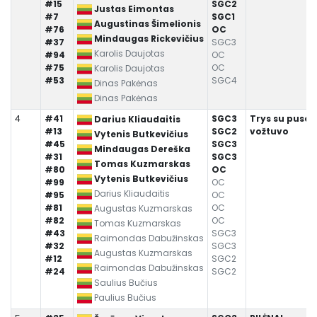
#15
SGC2
Justas Eimontas
#7
SGC1
Augustinas Šimelionis
#76
OC
Mindaugas Rickevičius
#37
SGC3
Karolis Daujotas
#94
OC
#75
OC
Karolis Daujotas
#53
SGC4
Dinas Pakėnas
Dinas Pakėnas
4
#41
SGC3
Trys su puse
Darius Kliaudaitis
#13
SGC2
vožtuvo
Vytenis Butkevičius
#45
SGC3
Mindaugas Dereška
#31
SGC3
Tomas Kuzmarskas
#80
OC
Vytenis Butkevičius
#99
OC
Darius Kliaudaitis
#95
OC
#81
OC
Augustas Kuzmarskas
#82
OC
Tomas Kuzmarskas
#43
SGC3
Raimondas Dabužinskas
#32
SGC3
Augustas Kuzmarskas
#12
SGC2
Raimondas Dabužinskas
#24
SGC2
Saulius Bučius
Paulius Bučius