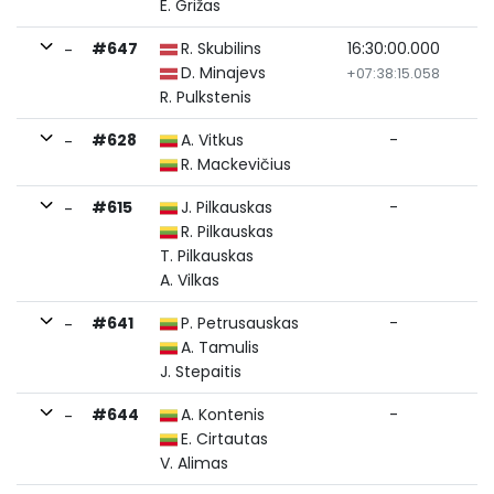
E. Grižas
#647
R. Skubilins
16:30:00.000
-
D. Minajevs
+07:38:15.058
R. Pulkstenis
#628
A. Vitkus
-
-
R. Mackevičius
#615
J. Pilkauskas
-
-
R. Pilkauskas
T. Pilkauskas
A. Vilkas
#641
P. Petrusauskas
-
-
A. Tamulis
J. Stepaitis
#644
A. Kontenis
-
-
E. Cirtautas
V. Alimas