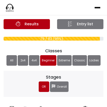
Results
Entry list
79 / 82 (96%)
Classes
All
2x4
4x4
Beginner
Extreme
Classic
Ladies
Stages
OR
Overall