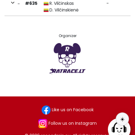
#635
R. Vilčinskas
-
-
D. Vilčinskienė
Organizer
Like us on Facebook
☀️
Follow us on Instagram