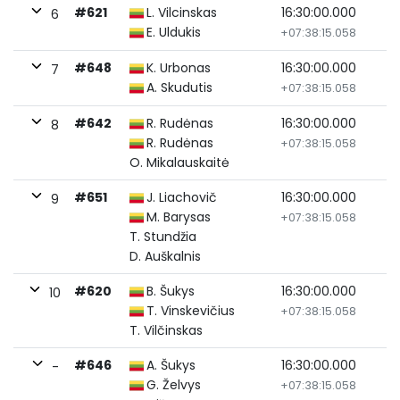
#621
L. Vilcinskas
16:30:00.000
6
E. Uldukis
+07:38:15.058
#648
K. Urbonas
16:30:00.000
7
A. Skudutis
+07:38:15.058
#642
R. Rudėnas
16:30:00.000
8
R. Rudėnas
+07:38:15.058
O. Mikalauskaitė
#651
J. Liachovič
16:30:00.000
9
M. Barysas
+07:38:15.058
T. Stundžia
D. Auškalnis
#620
B. Šukys
16:30:00.000
10
T. Vinskevičius
+07:38:15.058
T. Vilčinskas
#646
A. Šukys
16:30:00.000
-
G. Želvys
+07:38:15.058