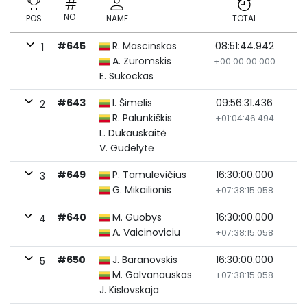
NO
POS
NAME
TOTAL
#645
R. Mascinskas
08:51:44.942
1
A. Zuromskis
+00:00:00.000
E. Sukockas
#643
I. Šimelis
09:56:31.436
2
R. Palunkiškis
+01:04:46.494
L. Dukauskaitė
V. Gudelytė
#649
P. Tamulevičius
16:30:00.000
3
G. Mikailionis
+07:38:15.058
#640
M. Guobys
16:30:00.000
4
A. Vaicinoviciu
+07:38:15.058
#650
J. Baranovskis
16:30:00.000
5
M. Galvanauskas
+07:38:15.058
J. Kislovskaja