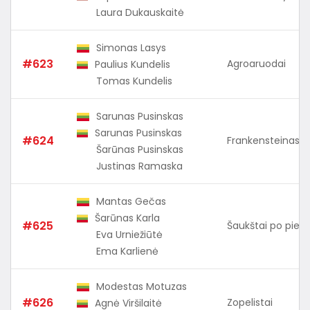
Laura Dukauskaitė
Simonas Lasys
#623
Agroaruodai
Paulius Kundelis
Tomas Kundelis
Sarunas Pusinskas
Sarunas Pusinskas
#624
Frankensteinas
Šarūnas Pusinskas
Justinas Ramaska
Mantas Gečas
Šarūnas Karla
#625
Šaukštai po pietu
Eva Urniežiūtė
Ema Karlienė
Modestas Motuzas
#626
Zopelistai
Agnė Viršilaitė