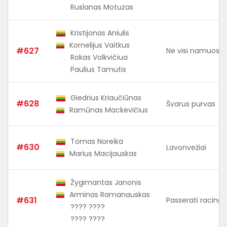
Ruslanas Motuzas
Kristijonas Aniulis
Kornelijus Vaitkus
#627
Ne visi namuose
Rokas Volkvičiua
Paulius Tamutis
Giedrius Kriaučiūnas
#628
Švarus purvas
Ramūnas Mackevičius
Tomas Noreika
#630
Lavonvežiai
Marius Macijauskas
Žygimantas Janonis
Arminas Ramanauskas
#631
Passerati racing
???? ????
???? ????