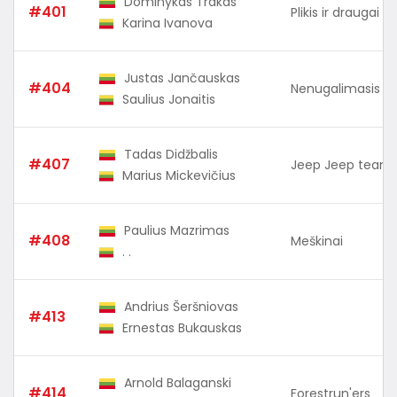
Dominykas Trakas
#401
Plikis ir draugai
Karina Ivanova
Justas Jančauskas
#404
Nenugalimasis IV
Saulius Jonaitis
Tadas Didžbalis
#407
Jeep Jeep team
Marius Mickevičius
Paulius Mazrimas
#408
Meškinai
. .
Andrius Šeršniovas
#413
Ernestas Bukauskas
Arnold Balaganski
#414
Forestrun'ers