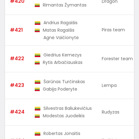
#420
Dragon
Rimantas Žymantas
Andrius Ragaišis
#421
Piras team
Matas Ragaišis
Agnė Vaičionytė
Giedrius Kemezys
#422
Forester team
Rytis Arbačiauskas
Šarūnas Turčinskas
#423
Lempa
Gabija Poderyte
Silvestras Baliukevičius
#424
Rudyzas
Modestas Juodeikis
Robertas Jonaitis