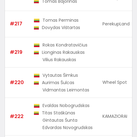
Tomas Bajorinas
Tomas Perminas
#217
PerekupLand
Dovydas Vištartas
Rokas Kondratavičius
#219
Lionginas Rakauskas
Vilius Rakauskas
Vytautas Šimkus
#220
Wheel Spot
Aurimas Šulcas
Vidmantas Leimontas
Evaldas Nobogrudskas
Titas Staškūnas
#222
KAMAZIORAI
Gintautas Šunta
Edvardas Novogrudskas