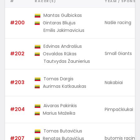
#
RACER(S)
TEAM / SPONSO
Mantas Gulbickas
#200
Našlė racing
Gintaras Bliujus
Emilis Jakimavicius
Edvinas Andrašius
#202
Small Giants
Osvaldas Rūkas
Tautvydas Žaunierius
Tomas Dargis
#203
Nakabiai
Aurimas Katkauskas
Aivaras Pakinkis
#204
Pimpačkiukai
Marius Mažeika
Tomas Butavičius
#207
butomis racing
Renatas Butavičius