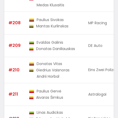
Medas Klusaitis
Paulius Sivokas
#208
MP Racing
Mantas Kurlinskas
Evaldas Galinis
#209
DE Auto
Donatas Daniliauskas
Donatas Vitas
#210
Eins Zwei Polizei
Giedrius Vaisnoras
Andrii Horbal
Paulius Gervė
#211
Astralogai
Aivaras Šimkus
Linas Audickas