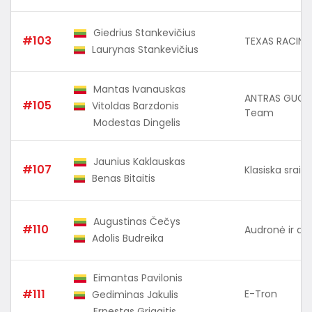
Giedrius Stankevičius
#103
TEXAS RACING
Laurynas Stankevičius
Mantas Ivanauskas
ANTRAS GUOLI
#105
Vitoldas Barzdonis
Team
Modestas Dingelis
Jaunius Kaklauskas
#107
Klasiska sraig
Benas Bitaitis
Augustinas Čečys
#110
Audronė ir dr
Adolis Budreika
Eimantas Pavilonis
#111
E-Tron
Gediminas Jakulis
Ernestas Grigaitis