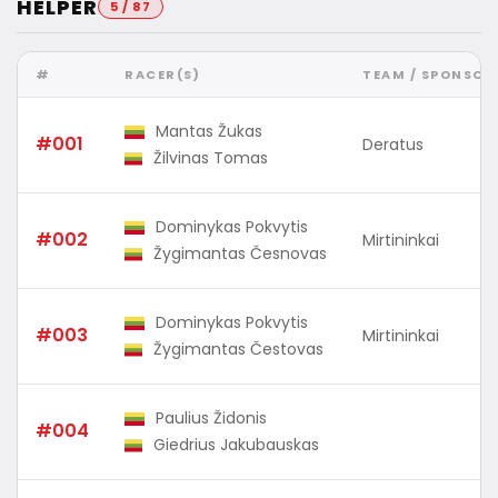
HELPER
5 / 87
#
RACER(S)
TEAM / SPONSOR
Mantas Žukas
#001
Deratus
Žilvinas Tomas
Dominykas Pokvytis
#002
Mirtininkai
Žygimantas Česnovas
Dominykas Pokvytis
#003
Mirtininkai
Žygimantas Čestovas
Paulius Židonis
#004
Giedrius Jakubauskas