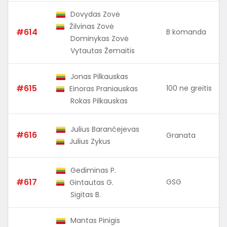
Dovydas Zovė
Žilvinas Zovė
#614
B komanda
Dominykas Zovė
Vytautas Žemaitis
Jonas Pilkauskas
#615
100 ne greitis
Einoras Praniauskas
Rokas Pilkauskas
Julius Barančejevas
#616
Granata
Julius Zykus
Gediminas P.
#617
GSG
Gintautas G.
Sigitas B.
Mantas Pinigis