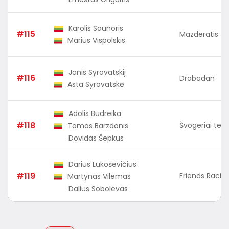
Karolis Saunoris
#115
Mazderatis
Marius Vispolskis
Janis Syrovatskij
#116
Drabadan
Asta Syrovatskė
Adolis Budreika
#118
Švogeriai te
Tomas Barzdonis
Dovidas Šepkus
Darius Lukoševičius
#119
Friends Racin
Martynas Vilemas
Dalius Sobolevas