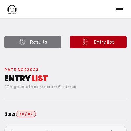
Results
Entry list
RATRACE2023
ENTRY
LIST
87 registered racers across 6 classes
2X4
20 / 87