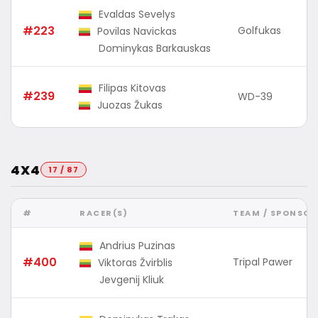
Evaldas Sevelys
#223
Golfukas
Povilas Navickas
Dominykas Barkauskas
Filipas Kitovas
#239
WD-39
Juozas Žukas
4X4
17 / 87
#
RACER(S)
TEAM / SPONSOR
Andrius Puzinas
#400
Tripal Pawer
Viktoras Žvirblis
Jevgenij Kliuk