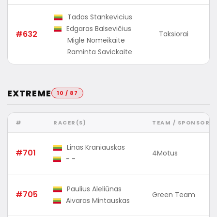
Tadas Stankevicius
Edgaras Balsevičius
#632
Taksiorai
Migle Nomeikaite
Raminta Savickaite
EXTREME
10 / 87
#
RACER(S)
TEAM / SPONSOR
Linas Kraniauskas
#701
4Motus
- -
Paulius Aleliūnas
#705
Green Team
Aivaras Mintauskas