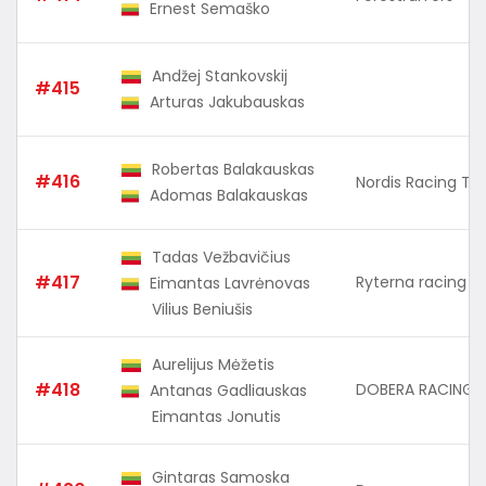
Ernest Semaško
Andžej Stankovskij
#415
Arturas Jakubauskas
Robertas Balakauskas
#416
Nordis Racing T
Adomas Balakauskas
Tadas Vežbavičius
#417
Ryterna racing 
Eimantas Lavrėnovas
Vilius Beniušis
Aurelijus Mėžetis
#418
DOBERA RACING
Antanas Gadliauskas
Eimantas Jonutis
Gintaras Samoska