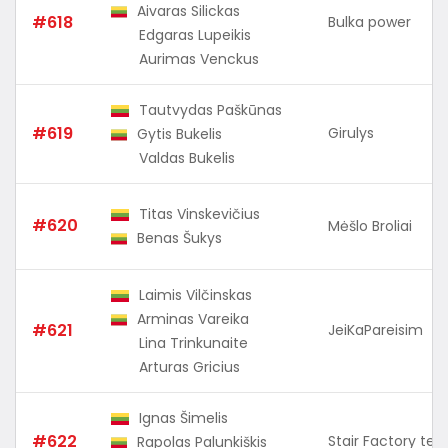
Aivaras Silickas
#618
Bulka power
Edgaras Lupeikis
Aurimas Venckus
Tautvydas Paškūnas
#619
Girulys
Gytis Bukelis
Valdas Bukelis
Titas Vinskevičius
#620
Mėšlo Broliai
Benas Šukys
Laimis Vilčinskas
Arminas Vareika
#621
JeiKaPareisim
Lina Trinkunaite
Arturas Gricius
Ignas Šimelis
#622
Stair Factory te
Rapolas Palunkiškis