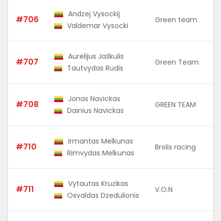
Andzej Vysockij
#706
Green team
Valdemar Vysocki
Aurelijus Jaškulis
#707
Green Team
Tautvydas Rudis
Jonas Navickas
#708
GREEN TEAM
Dainius Navickas
Irmantas Melkunas
#710
Brolis racing
Rimvydas Melkunas
Vytautas Kruzikas
#711
V.O.N
Osvaldas Dzedulionis