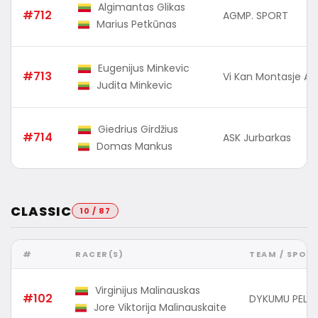
Algimantas Glikas
#712
AGMP. SPORT
Marius Petkūnas
Eugenijus Minkevic
#713
Vi Kan Montasje AS
Judita Minkevic
Giedrius Girdžius
#714
ASK Jurbarkas
Domas Mankus
CLASSIC
10 / 87
#
RACER(S)
TEAM / SPON
Virginijus Malinauskas
#102
DYKUMU PELES
Jore Viktorija Malinauskaite