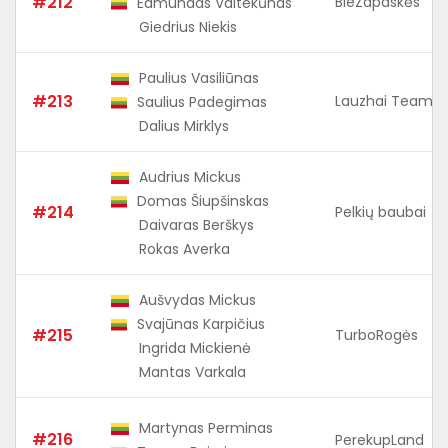
#212
BieZapaskės
Edmundas Vaitekūnas
Giedrius Niekis
Paulius Vasiliūnas
#213
Lauzhai Team
Saulius Padegimas
Dalius Mirklys
Audrius Mickus
Domas Šiupšinskas
#214
Pelkių baubai
Daivaras Berškys
Rokas Averka
Aušvydas Mickus
Svajūnas Karpičius
#215
TurboRogės
Ingrida Mickienė
Mantas Varkala
Martynas Perminas
#216
PerekupLand