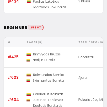
#434
3 Plikiai
Paulius Lukošius
Martynas Jokubaitis
BEGINNER
25 / 87
#
RACER(S)
TEAM / SPONSOR
Rimvydas Bružas
#425
Hondistai
Nerijus Putelis
Raimundas Šomka
#603
Ajerai
Skirmantas Šomka
Gabrielius Kalnikas
#604
Pokeris Jūsų Mies
Justinas Točilovas
Kęstutis Bartkaitis