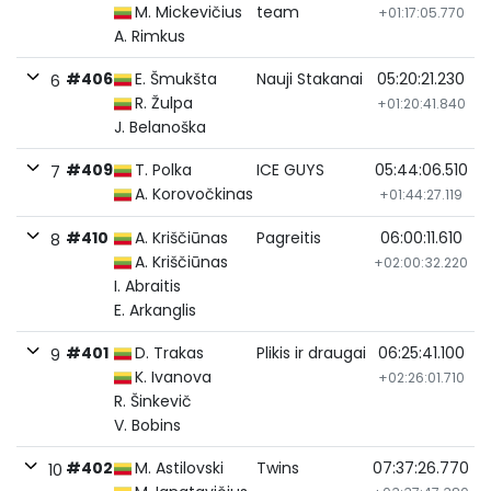
M. Mickevičius
team
+01:17:05.770
A. Rimkus
#406
E. Šmukšta
Nauji Stakanai
05:20:21.230
6
R. Žulpa
+01:20:41.840
J. Belanoška
#409
T. Polka
ICE GUYS
05:44:06.510
7
A. Korovočkinas
+01:44:27.119
#410
A. Kriščiūnas
Pagreitis
06:00:11.610
8
A. Kriščiūnas
+02:00:32.220
I. Abraitis
E. Arkanglis
#401
D. Trakas
Plikis ir draugai
06:25:41.100
9
K. Ivanova
+02:26:01.710
R. Šinkevič
V. Bobins
#402
M. Astilovski
Twins
07:37:26.770
10