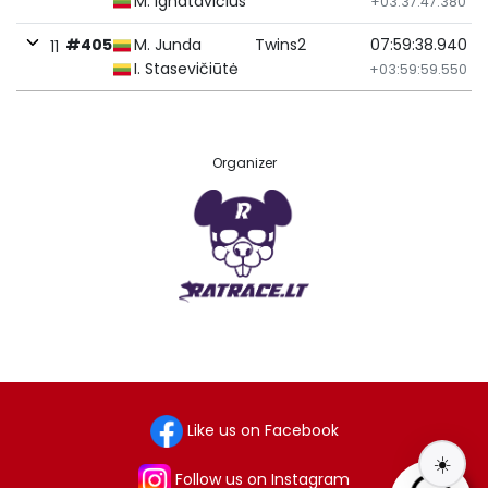
M. Ignatavičius
+03:37:47.380
#405
M. Junda
Twins2
07:59:38.940
11
I. Stasevičiūtė
+03:59:59.550
Organizer
Like us on Facebook
☀️
Follow us on Instagram