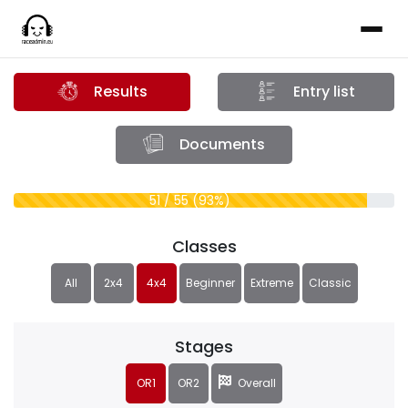
Results
Entry list
Documents
51 / 55 (93%)
Classes
All
2x4
4x4
Beginner
Extreme
Classic
Stages
OR1
OR2
Overall