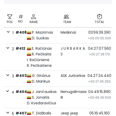
NO
POS
NAME
TEAM
TOTAL
#408
P. Mazrimas
Meškinai
03:59:39.390
1
D. Suokas
+00:00:00.000
#412
E. Račiūnas
J U R B A R K A
04:27:07.560
2
R. Pečkaitis
S
+00:27:28.170
I. Račiūnienė
R. Pečkaitienė
#403
G. Girdzius
ASK Jurbarkas
04:27:24.440
3
D. Mankus
+00:27:45.050
#404
J. Jančauskas
Nenugalimasis
04:49:15.890
4
S. Jonaitis
III
+00:49:36.500
D. Kvedaravičius
#407
T. Didžbalis
Jeep jeep
05:16:45.160
5