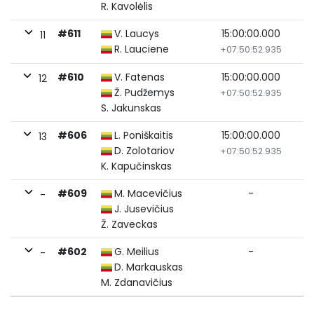
R. Kavolėlis
#611
V. Laucys
15:00:00.000
11
R. Lauciene
+07:50:52.935
#610
V. Fatenas
15:00:00.000
12
Ž. Pudžemys
+07:50:52.935
S. Jakunskas
#606
L. Poniškaitis
15:00:00.000
13
D. Zolotariov
+07:50:52.935
K. Kapučinskas
#609
M. Macevičius
-
-
J. Jusevičius
Ž. Zaveckas
#602
G. Meilius
-
-
D. Markauskas
M. Zdanavičius