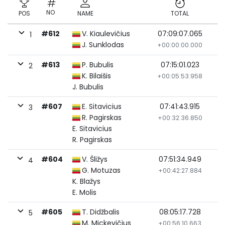
NO
POS
NAME
TOTAL
#612
V. Kiaulevičius
07:09:07.065
1
J. Sunklodas
+00:00:00.000
#613
P. Bubulis
07:15:01.023
2
K. Bilaišis
+00:05:53.958
J. Bubulis
#607
E. Sitavicius
07:41:43.915
3
R. Pagirskas
+00:32:36.850
E. Sitavicius
R. Pagirskas
#604
V. Šližys
07:51:34.949
4
G. Motuzas
+00:42:27.884
K. Blažys
E. Molis
#605
T. Didžbalis
08:05:17.728
5
M. Mickevičius
+00:56:10.663