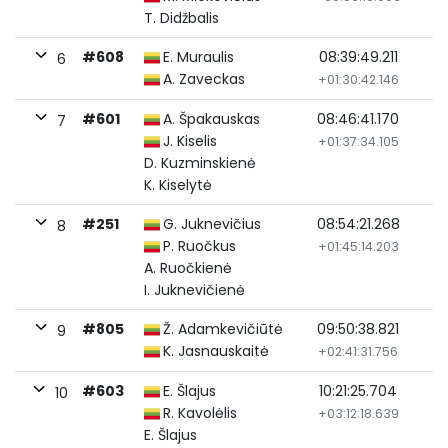
T. Didžbalis
#608
E. Muraulis
08:39:49.211
6
A. Zaveckas
+01:30:42.146
#601
A. Špakauskas
08:46:41.170
7
J. Kiselis
+01:37:34.105
D. Kuzminskienė
K. Kiselytė
#251
G. Juknevičius
08:54:21.268
8
P. Ruočkus
+01:45:14.203
A. Ruočkienė
I. Juknevičienė
#805
Ž. Adamkevičiūtė
09:50:38.821
9
K. Jasnauskaitė
+02:41:31.756
#603
E. Šlajus
10:21:25.704
10
R. Kavolėlis
+03:12:18.639
E. Šlajus