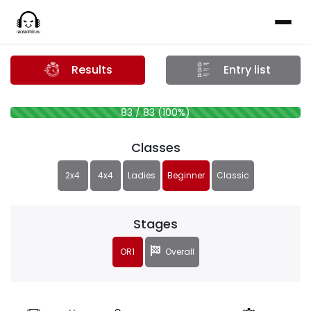
Results
Entry list
83 / 83 (100%)
Classes
2x4
4x4
Ladies
Beginner
Classic
Stages
OR1
Overall