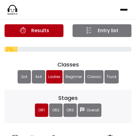
Results
Entry list
5 / 76 (7%)
Classes
2x4
4x4
Ladies
Beginner
Classic
Truck
Stages
OR1
OR2
OR3
Overall