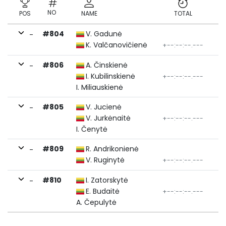
NO
POS
NAME
TOTAL
#804
V. Gadunė
-
K. Valčanovičienė
+--:--:--.---
#806
A. Činskienė
-
I. Kubilinskienė
+--:--:--.---
I. Miliauskienė
#805
V. Jucienė
-
V. Jurkėnaitė
+--:--:--.---
I. Čenytė
#809
R. Andrikonienė
-
V. Ruginytė
+--:--:--.---
#810
I. Zatorskytė
-
E. Budaitė
+--:--:--.---
A. Čepulytė