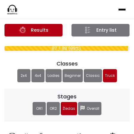
Results
Entry list
87 / 88 (99%)
Classes
2x4
4x4
Ladies
Beginner
Classic
Truck
Stages
OR1
OR2
Žiedas
Overall