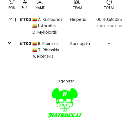
NO
POS
NAME
TEAM
TOTAL
#703
A. Kriščiūnas
Helperiai
00:40:58.035
1
I. Abraitis
+00:00:00.000
D. Mykolaitis
#702
R. Ribinskis
Samogitā
-
-
T. Ribinskis
A. Ribinskis
Organizer