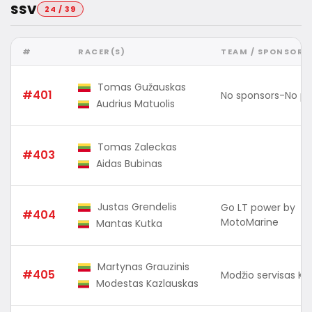
SSV
24 / 39
#
RACER(S)
TEAM / SPONSOR
Tomas Gužauskas
#401
No sponsors-No p
Audrius Matuolis
Tomas Zaleckas
#403
Aidas Bubinas
Justas Grendelis
Go LT power by
#404
MotoMarine
Mantas Kutka
Martynas Grauzinis
#405
Modžio servisas Kl
Modestas Kazlauskas