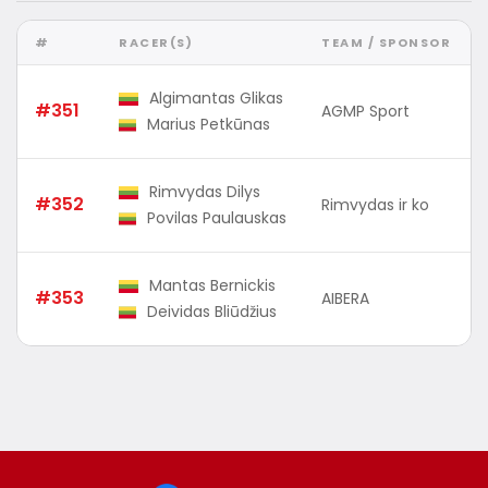
#
RACER(S)
TEAM / SPONSOR
Algimantas Glikas
#351
AGMP Sport
Marius Petkūnas
Rimvydas Dilys
#352
Rimvydas ir ko
Povilas Paulauskas
Mantas Bernickis
#353
AIBERA
Deividas Bliūdžius