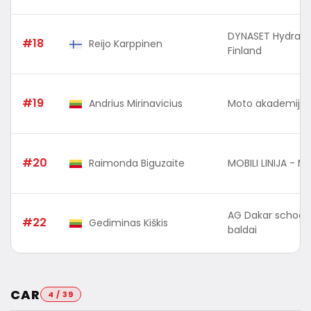
DYNASET Hydraul
#18
Reijo Karppinen
Finland
#19
Andrius Mirinavicius
Moto akademija
#20
Raimonda Biguzaite
MOBILI LINIJA - MS
AG Dakar school -
#22
Gediminas Kiškis
baldai
CAR
4 / 39