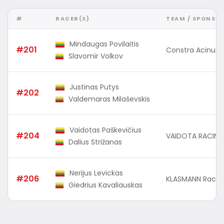
#
RACER(S)
TEAM / SPONSO
Mindaugas Povilaitis
#201
Constra Acinus
Slavomir Volkov
Justinas Putys
#202
Valdemaras Milaševskis
Vaidotas Paškevičius
#204
VAIDOTA RACING
Dalius Strižanas
Nerijus Levickas
#206
KLASMANN Raci
Giedrius Kavaliauskas