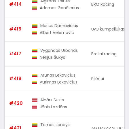
Algirdas Talutis
#414
BRO Racing
Adomas Gančierius
Marius Damavicius
#415
UAB kumpeliukas
Albert Velemovic
Vygandas Urbanas
#417
Broliai racing
Nerijus Šukys
Arūnas Lekavičius
#419
Pilėnai
Aurimas Lekavičius
Ainārs Šusts
#420
Jānis Lazdāns
Tomas Jancys
#421
AG DAKAR SCHOOL