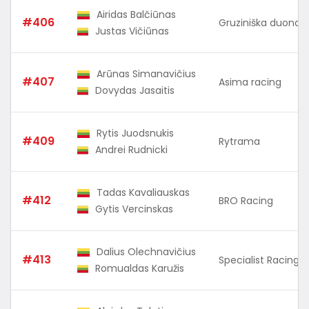
Airidas Balčiūnas
#406
Gruziniška duona
Justas Vičiūnas
Arūnas Simanavičius
#407
Asima racing
Dovydas Jasaitis
Rytis Juodsnukis
#409
Rytrama
Andrei Rudnicki
Tadas Kavaliauskas
#412
BRO Racing
Gytis Vercinskas
Dalius Olechnavičius
#413
Specialist Racing
Romualdas Karužis