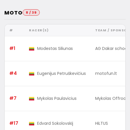
MOTO
8 / 39
#
RACER(S)
TEAM / SPONSOR
#1
Modestas Siliunas
AG Dakar school
#4
Eugenijus Petruškevičius
motofun.lt
#7
Mykolas Paulavicius
Mykolas Offroad
#17
Edvard Sokolovskij
HiLTUS