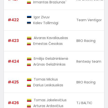
Irmantas Braziunas`
Igor Zivuv
#422
Team Ventigor
Kalev Tollimägi
Aivaras Kavaliauskas
#423
BRO Racing
Ernestas Česokas
Emilija Gelažninkienė
#424
Rentway team
Arūnas Gelažninkas
Tomas Mickus
#425
BRO Racing
Darius Leskauskas
Tomas Jakelevičius
#426
TJ BALTIC
Arturas Ardavičius