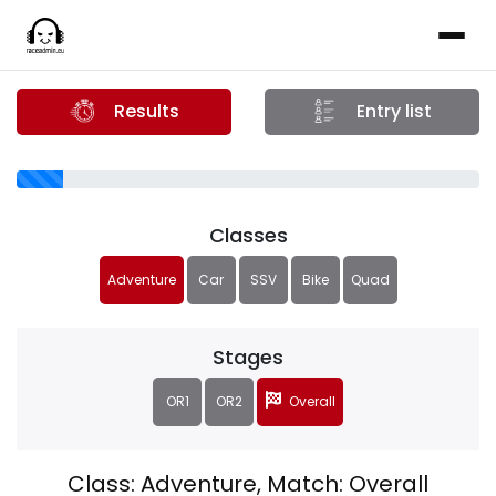
Results
Entry list
Classes
Adventure
Car
SSV
Bike
Quad
Stages
OR1
OR2
Overall
Class: Adventure, Match: Overall