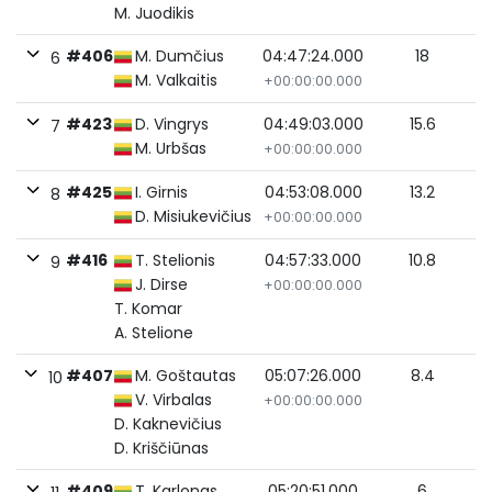
M. Juodikis
#406
M. Dumčius
04:47:24.000
18
6
M. Valkaitis
+00:00:00.000
#423
D. Vingrys
04:49:03.000
15.6
7
M. Urbšas
+00:00:00.000
#425
I. Girnis
04:53:08.000
13.2
8
D. Misiukevičius
+00:00:00.000
#416
T. Stelionis
04:57:33.000
10.8
9
J. Dirse
+00:00:00.000
T. Komar
A. Stelione
#407
M. Goštautas
05:07:26.000
8.4
10
V. Virbalas
+00:00:00.000
D. Kaknevičius
D. Kriščiūnas
#409
T. Karlonas
05:20:51.000
6