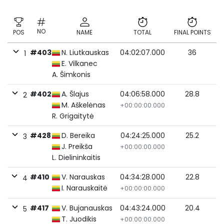
NO
POS
NAME
TOTAL
FINAL POINTS
#403
N. Liutkauskas
04:02:07.000
36
1
E. Vilkanec
A. Šimkonis
#402
A. Šlajus
04:06:58.000
28.8
2
M. Aškelėnas
+00:00:00.000
R. Grigaitytė
#428
D. Bereika
04:24:25.000
25.2
3
J. Preikša
+00:00:00.000
L. Dielininkaitis
#410
V. Narauskas
04:34:28.000
22.8
4
I. Narauskaitė
+00:00:00.000
#417
V. Bujanauskas
04:43:24.000
20.4
5
T. Juodikis
+00:00:00.000