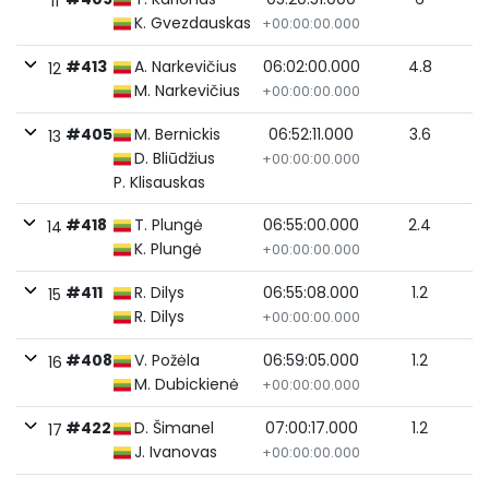
11
K. Gvezdauskas
+00:00:00.000
#413
A. Narkevičius
06:02:00.000
4.8
12
M. Narkevičius
+00:00:00.000
#405
M. Bernickis
06:52:11.000
3.6
13
D. Bliūdžius
+00:00:00.000
P. Klisauskas
#418
T. Plungė
06:55:00.000
2.4
14
K. Plungė
+00:00:00.000
#411
R. Dilys
06:55:08.000
1.2
15
R. Dilys
+00:00:00.000
#408
V. Požėla
06:59:05.000
1.2
16
M. Dubickienė
+00:00:00.000
#422
D. Šimanel
07:00:17.000
1.2
17
J. Ivanovas
+00:00:00.000