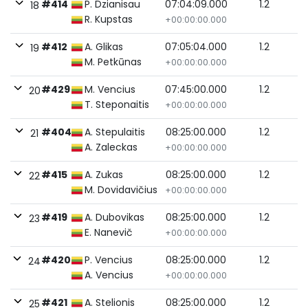
#414
P. Dzianisau
07:04:09.000
1.2
18
R. Kupstas
+00:00:00.000
#412
A. Glikas
07:05:04.000
1.2
19
M. Petkūnas
+00:00:00.000
#429
M. Vencius
07:45:00.000
1.2
20
T. Steponaitis
+00:00:00.000
#404
A. Stepulaitis
08:25:00.000
1.2
21
A. Zaleckas
+00:00:00.000
#415
A. Zukas
08:25:00.000
1.2
22
M. Dovidavičius
+00:00:00.000
#419
A. Dubovikas
08:25:00.000
1.2
23
E. Nanevič
+00:00:00.000
#420
P. Vencius
08:25:00.000
1.2
24
A. Vencius
+00:00:00.000
#421
A. Stelionis
08:25:00.000
1.2
25