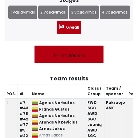
1 Važiavimas
2 Važiavimas
3 Važiavimas
4 Važiavimas
Overall
Team results
Team results
Class /
Team /
POS.
#
Name
Group
sponsor
Posi
1
#7
FWD
Pakruojo
1
Agnius Narbutas
#43
SGC
ASK
1
Pranas Gustas
#78
AWD
1
Agnius Narbutas
#42
SGC
Arūnas Vitkevičius
#77
Jaunių
Arnas Jakas
#5
AWD
Arnas Jakas
#22
SGC