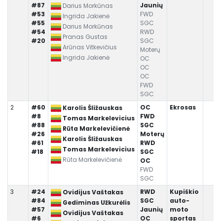
#87
Jaunių
Darius Morkūnas
#53
FWD
Ingrida Jakienė
#55
SGC
1
Darius Morkūnas
#54
RWD
1
Pranas Gustas
#20
SGC
1
Arūnas Vitkevičius
Moterų
Ingrida Jakienė
OC
OC
OC
FWD
SGC
2
#60
OC
Ekrosas
Karolis Šližauskas
#8
FWD
Tomas Markelevicius
#88
SGC
Rūta Markelevičienė
#26
Moterų
Karolis Šližauskas
#61
RWD
Tomas Markelevicius
#18
SGC
Rūta Markelevičienė
OC
FWD
SGC
3
#24
RWD
Kupiškio
Ovidijus Vaštakas
#84
SGC
auto-
Gediminas Užkurėlis
#57
Jaunių
moto
Ovidijus Vaštakas
#6
OC
sportas