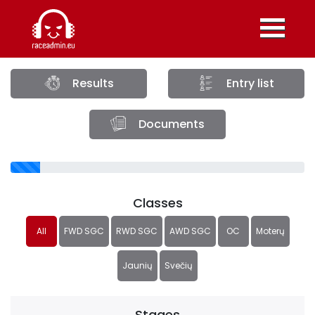
Results
Entry list
Documents
Classes
All
FWD SGC
RWD SGC
AWD SGC
OC
Moterų
Jaunių
Svečių
Stages