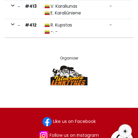
#413
V. Karaliunas
-
-
E. Karaliūniene
#412
R. Kupstas
-
-
-. -
Organizer
Like us on Facebook
☀️
Follow us on Instagram