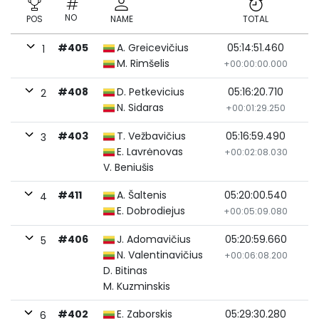
NO
POS
NAME
TOTAL
#405
A. Greicevičius
05:14:51.460
1
M. Rimšelis
+00:00:00.000
#408
D. Petkevicius
05:16:20.710
2
N. Sidaras
+00:01:29.250
#403
T. Vežbavičius
05:16:59.490
3
E. Lavrėnovas
+00:02:08.030
V. Beniušis
#411
A. Šaltenis
05:20:00.540
4
E. Dobrodiejus
+00:05:09.080
#406
J. Adomavičius
05:20:59.660
5
N. Valentinavičius
+00:06:08.200
D. Bitinas
M. Kuzminskis
#402
E. Zaborskis
05:29:30.280
6