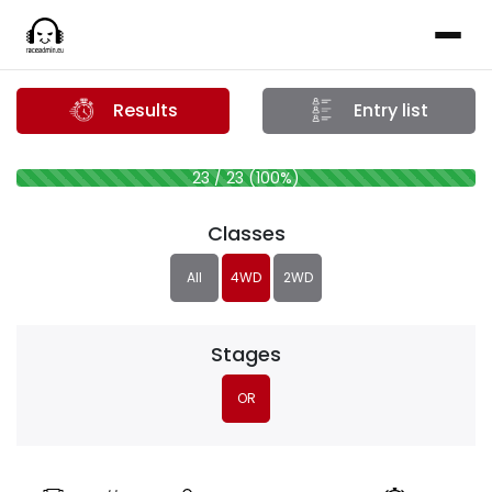
Results
Entry list
23 / 23 (100%)
Classes
All
4WD
2WD
Stages
OR