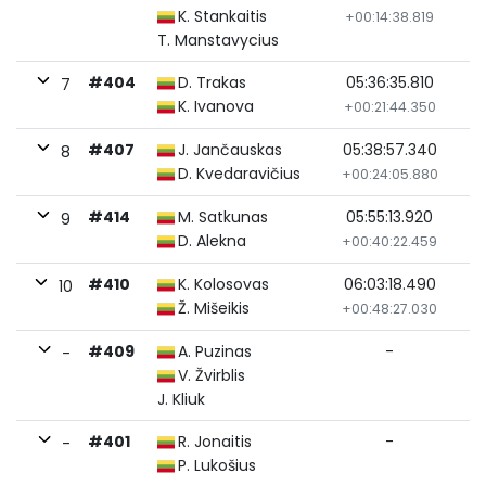
K. Stankaitis
+00:14:38.819
T. Manstavycius
#404
D. Trakas
05:36:35.810
7
K. Ivanova
+00:21:44.350
#407
J. Jančauskas
05:38:57.340
8
D. Kvedaravičius
+00:24:05.880
#414
M. Satkunas
05:55:13.920
9
D. Alekna
+00:40:22.459
#410
K. Kolosovas
06:03:18.490
10
Ž. Mišeikis
+00:48:27.030
#409
A. Puzinas
-
-
V. Žvirblis
J. Kliuk
#401
R. Jonaitis
-
-
P. Lukošius