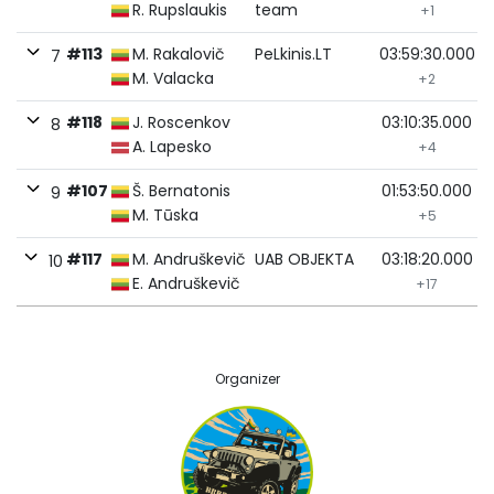
R. Rupslaukis
team
+1
#113
M. Rakalovič
PeLkinis.LT
03:59:30.000
7
M. Valacka
+2
#118
J. Roscenkov
03:10:35.000
8
A. Lapesko
+4
#107
Š. Bernatonis
01:53:50.000
9
M. Tūska
+5
#117
M. Andruškevič
UAB OBJEKTA
03:18:20.000
10
E. Andruškevič
+17
Organizer