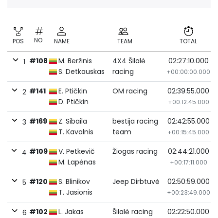
NO
POS
NAME
TEAM
TOTAL
#108
M. Beržinis
4X4 Šilalė
02:27:10.000
1
S. Detkauskas
racing
+00:00:00.000
#141
E. Ptičkin
OM racing
02:39:55.000
2
D. Ptičkin
+00:12:45.000
#169
Z. Sibaila
bestija racing
02:42:55.000
3
T. Kavalnis
team
+00:15:45.000
#109
V. Petkevič
Žiogas racing
02:44:21.000
4
M. Lapėnas
+00:17:11.000
#120
S. Blinikov
Jeep Dirbtuvė
02:50:59.000
5
T. Jasionis
+00:23:49.000
#102
L. Jakas
Šilalė racing
02:22:50.000
6