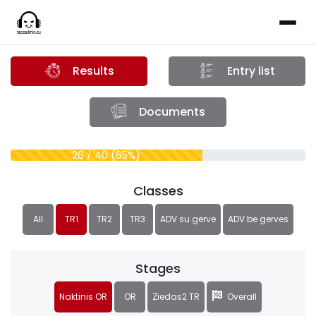
Results
Entry list
Documents
26 / 40 (65%)
Classes
All
TR1
TR2
TR3
ADV su gerve
ADV be gerves
Stages
Naktinis OR
OR
Ziedas2 TR
Overall