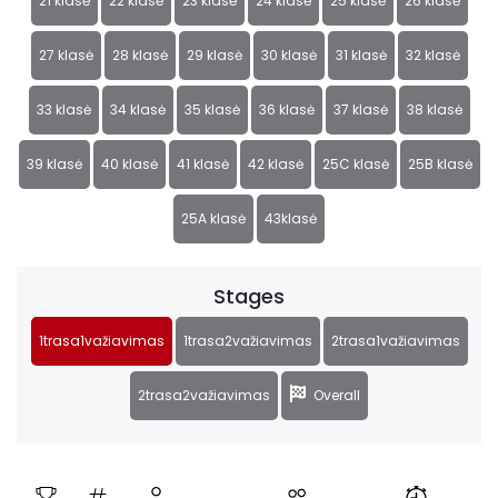
21 klasė
22 klasė
23 klasė
24 klasė
25 klasė
26 klasė
27 klasė
28 klasė
29 klasė
30 klasė
31 klasė
32 klasė
33 klasė
34 klasė
35 klasė
36 klasė
37 klasė
38 klasė
39 klasė
40 klasė
41 klasė
42 klasė
25C klasė
25B klasė
25A klasė
43klasė
Stages
1trasa1važiavimas
1trasa2važiavimas
2trasa1važiavimas
2trasa2važiavimas
Overall