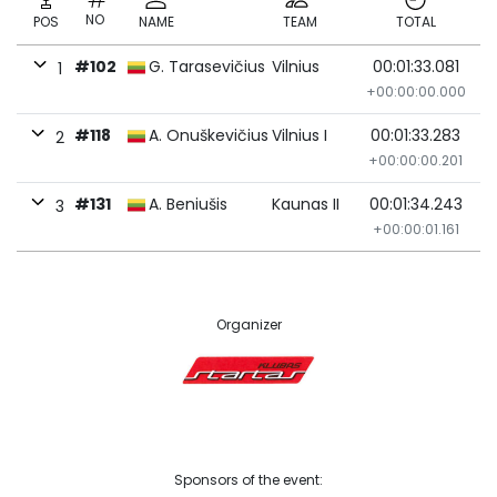
NO
POS
NAME
TEAM
TOTAL
#102
G. Tarasevičius
Vilnius
00:01:33.081
1
+00:00:00.000
#118
A. Onuškevičius
Vilnius I
00:01:33.283
2
+00:00:00.201
#131
A. Beniušis
Kaunas II
00:01:34.243
3
+00:00:01.161
Organizer
Sponsors of the event: