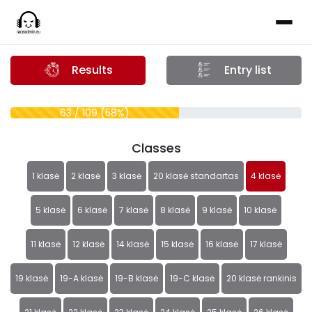
Results
Entry list
63 / 109 (58%)
Classes
1 klasė
2 klasė
3 klasė
20 klasė standartas
4 klasė
5 klasė
6 klasė
7 klasė
8 klasė
9 klasė
10 klasė
11 klasė
12 klasė
14 klasė
15 klasė
16 klasė
17 klasė
19 klasė
19-A klasė
19-B klasė
19-C klasė
20 klasė rankinis