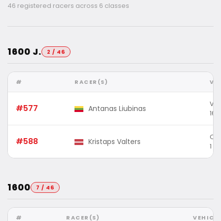
46 registered racers across 6 classes
1600 J.
2 / 46
#
RACER(S)
VE
VW 
#577
Antanas Liubinas
160
Ope
#588
Kristaps Valters
1 (
1600
7 / 46
#
RACER(S)
VEHICL