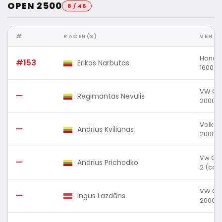
OPEN 2500
8 / 46
#
RACER(S)
VEHIC
Honda 
#153
Erikas Narbutas
1600 (
VW GO
—
Regimantas Nevulis
2000 (
Volksw
—
Andrius Kviliūnas
2000 (
Vw Gol
—
Andrius Prichodko
2 (cc)
VW Gol
—
Ingus Lazdāns
2000 (