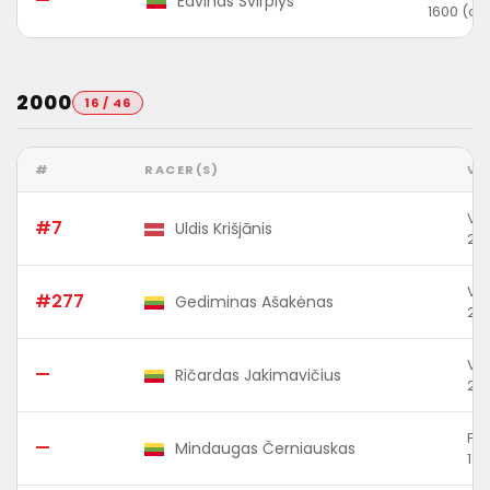
—
Edvinas Svirplys
1600 (cc
2000
16 / 46
#
RACER(S)
VE
Vw
#7
Uldis Krišjānis
200
Vw 
#277
Gediminas Ašakėnas
200
VW
—
Ričardas Jakimavičius
200
Fiat
—
Mindaugas Černiauskas
180