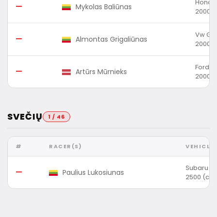
Honda 
—
Mykolas Baliūnas
2000 (
Vw Gol
—
Almontas Grigaliūnas
2000 (
Ford 
—
Artūrs Mūrnieks
2000 (
SVEČIŲ
1 / 46
#
RACER(S)
VEHICLE
Subaru O
—
Paulius Lukosiunas
2500 (cc)