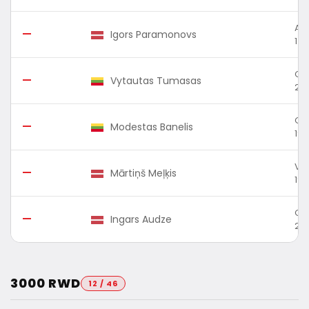
Aud
—
Igors Paramonovs
1.8
Op
—
Vytautas Tumasas
200
Ope
—
Modestas Banelis
199
VW 
—
Mārtiņš Meļķis
199
Ope
—
Ingars Audze
2 (
3000 RWD
12 / 46