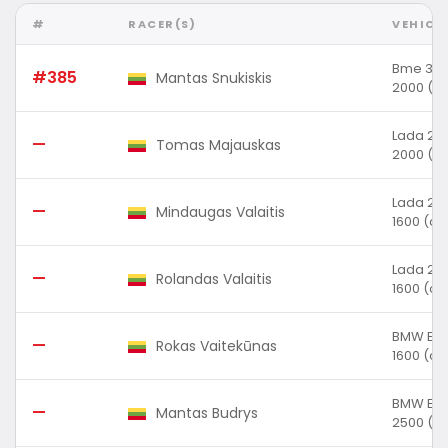
#
RACER(S)
VEHICL
Bme 32
#385
Mantas Snukiskis
2000 (cc
Lada 210
—
Tomas Majauskas
2000 (cc
Lada 210
—
Mindaugas Valaitis
1600 (cc
Lada 210
—
Rolandas Valaitis
1600 (cc
BMW E3
—
Rokas Vaitekūnas
1600 (cc
BMW E3
—
Mantas Budrys
2500 (cc