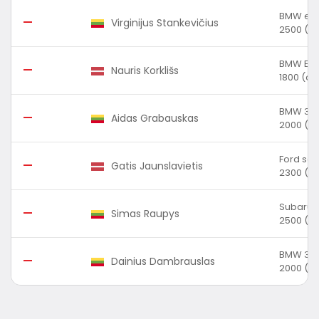
BMW e3
—
Virginijus Stankevičius
2500 (cc
BMW E3
—
Nauris Korklišs
1800 (cc
BMW 318
—
Aidas Grabauskas
2000 (cc
Ford sc
—
Gatis Jaunslavietis
2300 (cc
Subaru 
—
Simas Raupys
2500 (cc
BMW 316
—
Dainius Dambrauslas
2000 (cc