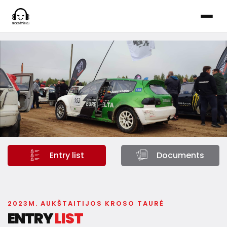
Entry list
Documents
2023M. AUKŠTAITIJOS KROSO TAURĖ
ENTRY
LIST