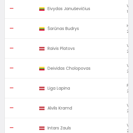
Vw 
—
Eivydas Januševičius
180
Ho
—
Šarūnas Budrys
200
VW
—
Raivis Platovs
200
Vw 
—
Deividas Cholopovas
200
For
—
Liga Lapina
200
VW
—
Alvils Kramd
200
VW 
—
Intars Zauls
200