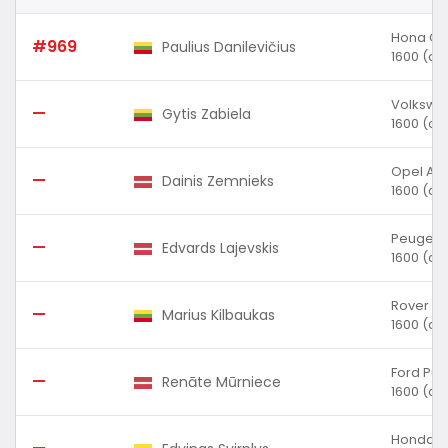
Hona Civ
#969
Paulius Danilevičius
1600 (cc
Volkswag
—
Gytis Zabiela
1600 (cc
Opel Ast
—
Dainis Zemnieks
1600 (cc
Peugeot
—
Edvards Lajevskis
1600 (cc
Rover 2
—
Marius Kilbaukas
1600 (cc
Ford Pu
—
Renāte Mūrniece
1600 (cc
Honda Ci