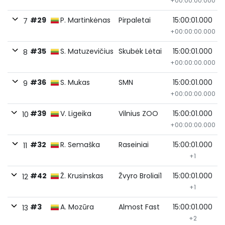
+00:00:00.000
#29
P. Martinkėnas
Pirpaletai
15:00:01.000
7
+00:00:00.000
#35
S. Matuzevičius
Skubėk Lėtai
15:00:01.000
8
+00:00:00.000
#36
S. Mukas
SMN
15:00:01.000
9
+00:00:00.000
#39
V. Ligeika
Vilnius ZOO
15:00:01.000
10
+00:00:00.000
#32
R. Semaška
Raseiniai
15:00:01.000
11
+1
#42
Ž. Krusinskas
Žvyro Broliai1
15:00:01.000
12
+1
#3
A. Mozūra
Almost Fast
15:00:01.000
13
+2