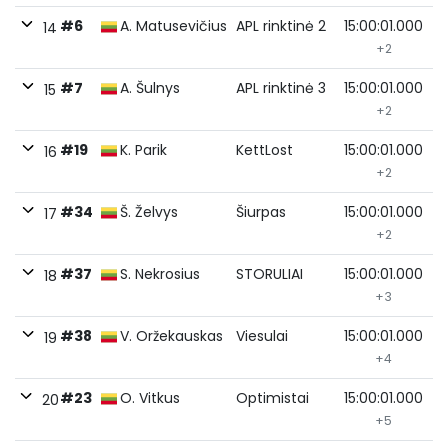
#6
A. Matusevičius
APL rinktinė 2
15:00:01.000
14
+2
#7
A. Šulnys
APL rinktinė 3
15:00:01.000
15
+2
#19
K. Parik
KettLost
15:00:01.000
16
+2
#34
Š. Želvys
Šiurpas
15:00:01.000
17
+2
#37
S. Nekrosius
STORULIAI
15:00:01.000
18
+3
#38
V. Oržekauskas
Viesulai
15:00:01.000
19
+4
#23
O. Vitkus
Optimistai
15:00:01.000
20
+5