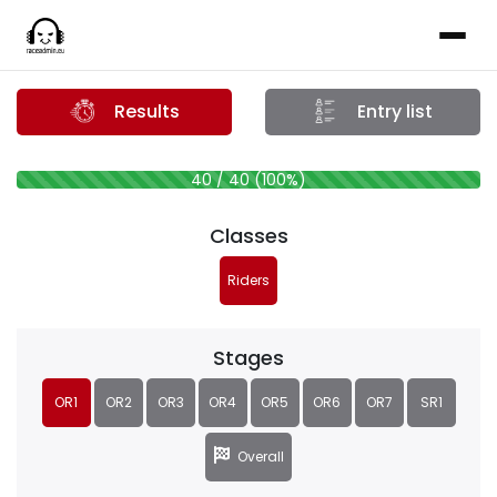
Results
Entry list
40 / 40 (100%)
Classes
Riders
Stages
OR1
OR2
OR3
OR4
OR5
OR6
OR7
SR1
Overall