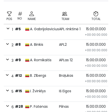
NO
POS
NAME
TEAM
TOTAL
#5
A. Gabrijolavicius
APL rinktinė 1
15:00:01.000
1
+00:00:00.000
#8
A. Binkis
APL2
15:00:01.000
2
+00:00:00.000
#9
A. Romikaitis
APLas 12
15:00:01.000
3
+00:00:00.000
#12
B. Zībergs
Braļukas
15:00:01.000
4
+00:00:00.000
#15
I. Žvinklys
Iš Eigos
15:00:01.000
5
+00:00:00.000
#28
P. Fatėnas
Pilnas
15:00:01.000
6