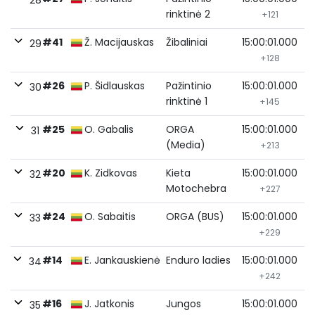
28
rinktinė 2
+121
#41
Ž. Macijauskas
Žibaliniai
15:00:01.000
29
+128
#26
P. Šidlauskas
Pažintinio
15:00:01.000
30
rinktinė 1
+145
#25
O. Gabalis
ORGA
15:00:01.000
31
(Media)
+213
#20
K. Zidkovas
Kieta
15:00:01.000
32
Motochebra
+227
#24
O. Sabaitis
ORGA (BUS)
15:00:01.000
33
+229
#14
E. Jankauskienė
Enduro ladies
15:00:01.000
34
+242
#16
J. Jatkonis
Jungos
15:00:01.000
35