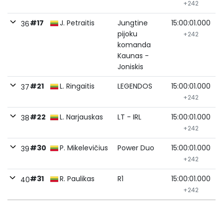
+242
#17
J. Petraitis
Jungtine
15:00:01.000
36
pijoku
+242
komanda
Kaunas -
Joniskis
#21
L. Ringaitis
LEGENDOS
15:00:01.000
37
+242
#22
L. Narjauskas
LT - IRL
15:00:01.000
38
+242
#30
P. Mikelevičius
Power Duo
15:00:01.000
39
+242
#31
R. Paulikas
R1
15:00:01.000
40
+242