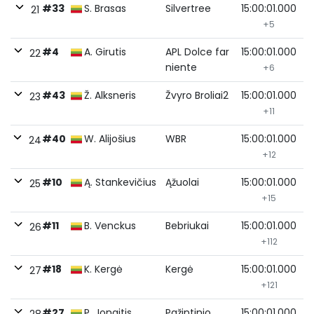
#33
S. Brasas
Silvertree
15:00:01.000
21
+5
#4
A. Girutis
APL Dolce far
15:00:01.000
22
niente
+6
#43
Ž. Alksneris
Žvyro Broliai2
15:00:01.000
23
+11
#40
W. Alijošius
WBR
15:00:01.000
24
+12
#10
Ą. Stankevičius
Ąžuolai
15:00:01.000
25
+15
#11
B. Venckus
Bebriukai
15:00:01.000
26
+112
#18
K. Kergė
Kergė
15:00:01.000
27
+121
#27
P. Jonaitis
Pažintinio
15:00:01.000