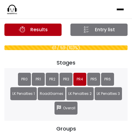
Results
Entry list
61 / 59 (103%)
Stages
PR0
PR1
PR2
PR3
PR4
PR5
PR6
LK Penalties 1
RoadGames
LK Penalties 2
LK Penalties 3
Overall
Groups