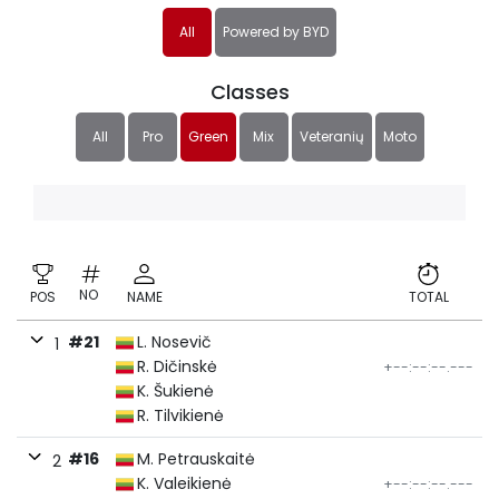
All
Powered by BYD
Classes
All
Pro
Green
Mix
Veteranių
Moto
NO
POS
NAME
TOTAL
#21
L. Nosevič
1
R. Dičinskė
+--:--:--.---
K. Šukienė
R. Tilvikienė
#16
M. Petrauskaitė
2
K. Valeikienė
+--:--:--.---