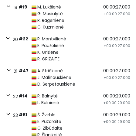
#19
M. Lukšienė
00:00:27.000
19
G. Masiulytė
+00:00:27.000
R. Ragėnienė
G. Kuzmienė
#22
R. Montvilienė
00:00:27.000
20
E. Paužolienė
+00:00:27.000
K. Grižienė
R. GRIŽAITĖ
#47
A. Stričkienė
00:00:27.000
21
J. Malinauskienė
+00:00:27.000
D. Šerpetauskienė
#14
R. Balnytė
00:00:29.000
22
L. Balnienė
+00:00:29.000
#61
Š. Žvirblė
00:00:29.000
23
E. Puzaraitė
+00:00:29.000
G. Žibūdaitė
R. Šlapikaitė