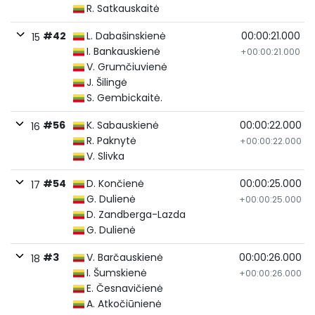
R. Satkauskaitė
#42
L. Dabašinskienė
00:00:21.000
15
I. Bankauskienė
+00:00:21.000
V. Grumčiuvienė
J. Šilingė
S. Gembickaitė.
#56
K. Sabauskienė
00:00:22.000
16
R. Paknytė
+00:00:22.000
V. Slivka
#54
D. Končienė
00:00:25.000
17
G. Dulienė
+00:00:25.000
D. Zandberga-Lazda
G. Dulienė
#3
V. Barčauskienė
00:00:26.000
18
I. Šumskienė
+00:00:26.000
E. Česnavičienė
A. Atkočiūnienė