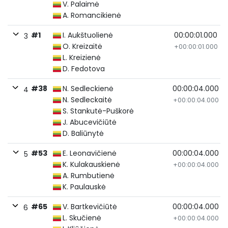
V. Palaimė
A. Romancikienė
#1
I. Aukštuolienė
00:00:01.000
3
O. Kreizaitė
+00:00:01.000
L. Kreizienė
D. Fedotova
#38
N. Sedleckienė
00:00:04.000
4
N. Sedleckaitė
+00:00:04.000
S. Stankutė-Puškorė
J. Abucevičiūtė
D. Baliūnytė
#53
E. Leonavičienė
00:00:04.000
5
K. Kulakauskienė
+00:00:04.000
A. Rumbutienė
K. Paulauskė
#65
V. Bartkevičiūtė
00:00:04.000
6
L. Skučienė
+00:00:04.000