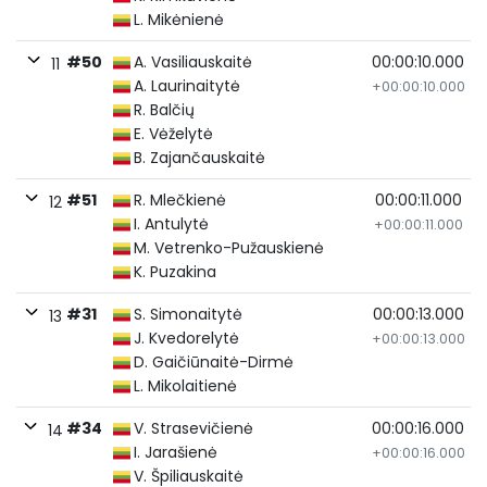
L. Mikėnienė
#50
A. Vasiliauskaitė
00:00:10.000
11
A. Laurinaitytė
+00:00:10.000
R. Balčių
E. Vėželytė
B. Zajančauskaitė
#51
R. Mlečkienė
00:00:11.000
12
I. Antulytė
+00:00:11.000
M. Vetrenko-Pužauskienė
K. Puzakina
#31
S. Simonaitytė
00:00:13.000
13
J. Kvedorelytė
+00:00:13.000
D. Gaičiūnaitė-Dirmė
L. Mikolaitienė
#34
V. Strasevičienė
00:00:16.000
14
I. Jarašienė
+00:00:16.000
V. Špiliauskaitė