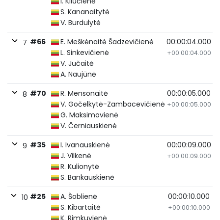
I. Kliūčienė
S. Kananaitytė
V. Burdulytė
#66
E. Meškėnaitė Šadzevičienė
00:00:04.000
7
L. Sinkevičienė
+00:00:04.000
V. Jučaitė
A. Naujūnė
#70
R. Mensonaitė
00:00:05.000
8
V. Gočelkytė-Zambacevičienė
+00:00:05.000
G. Maksimovienė
V. Černiauskienė
#35
I. Ivanauskienė
00:00:09.000
9
J. Vilkenė
+00:00:09.000
R. Kulionytė
S. Bankauskienė
#25
A. Šoblienė
00:00:10.000
10
S. Kibartaitė
+00:00:10.000
K. Rimkuvienė