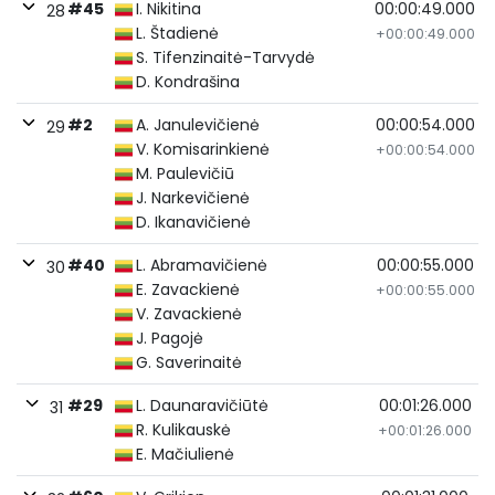
#45
I. Nikitina
00:00:49.000
28
L. Štadienė
+00:00:49.000
S. Tifenzinaitė-Tarvydė
D. Kondrašina
#2
A. Janulevičienė
00:00:54.000
29
V. Komisarinkienė
+00:00:54.000
M. Paulevičiū
J. Narkevičienė
D. Ikanavičienė
#40
L. Abramavičienė
00:00:55.000
30
E. Zavackienė
+00:00:55.000
V. Zavackienė
J. Pagojė
G. Saverinaitė
#29
L. Daunaravičiūtė
00:01:26.000
31
R. Kulikauskė
+00:01:26.000
E. Mačiulienė