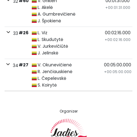
#60
V. Grikien
00:01:31.000
32
L. Akelė
+00:01:31.000
A. Gumbrevičienė
J. Špokienė
#26
L. Viz
00:02:16.000
33
L. Skudutytė
+00:02:16.000
V. Jurkevičiūtė
J. Jelinskė
#27
V. Okunevičienė
00:05:00.000
34
R. Jenčiauskienė
+00:05:00.000
L. Čepelevskė
S. Koirytė
Organizer