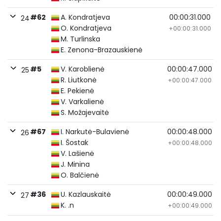
#62
A. Kondratjeva
00:00:31.000
24
O. Kondratjeva
+00:00:31.000
M. Turlinska
E. Zenona-Brazauskienė
#5
V. Karoblienė
00:00:47.000
25
R. Liutkonė
+00:00:47.000
E. Pekienė
V. Varkalienė
S. Možajevaitė
#67
I. Narkutė-Bulavienė
00:00:48.000
26
I. Šostak
+00:00:48.000
V. Lašienė
J. Minina
O. Balčienė
#36
U. Kazlauskaitė
00:00:49.000
27
K. .n
+00:00:49.000