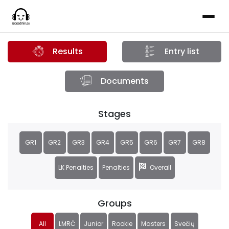
Results
Entry list
Documents
Stages
GR1
GR2
GR3
GR4
GR5
GR6
GR7
GR8
LK Penalties
Penalties
Overall
Groups
All
LMRČ
Junior
Rookie
Masters
Svečių