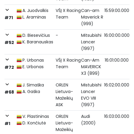
A. Juodvalkis
VŠĮ X Racing
Can-am
15:59:00.000
L. Araminas
Team
Maverick R
#71
(999)
D. Biesevičius
-
Mitsubishi
16:00:00.000
K. Baranauskas
Lancer
#52
(1997)
P. Urbonas
VŠĮ X Racing
Can-Am
16:01:00.000
E. Urbonas
Team
MAVERICK
#72
X3 (899)
J. Simaška
ORLEN
Mistubishi
16:02:00.000
A. Gaška
Lietuva-
Lancer
#68
Mažeikių
EVO VIII
ASK
(1997)
V. Plastininas
ORLEN
Audi
16:03:00.000
D. Končiutė
Lietuva-
(2000)
#1
Mažeikių