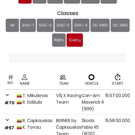
Classes
All
SGC-1
SGC-2
SGC-3
SGC-4
OC 4WD
OC 2WD
Retro
Svečių
NO
NAME
TEAM
VEHICLE
START
T. Mikulėnas
VŠĮ X Racing
Can-Am
15:57:00.000
R. Eidžiulis
Team
Maverick R
#70
(999)
R. Čapkauskas
BERNER by
Škoda
15:58:00.000
K. Torrau
Čapkauskas
Fabia R5
#67
Team
(1620)