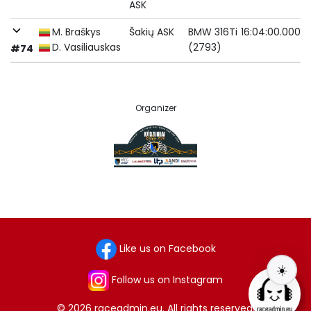
ASK
M. Braškys
Šakių ASK
BMW 316Ti
16:04:00.000
D. Vasiliauskas
(2793)
#74
Organizer
Like us on Facebook
☀️
Follow us on Instagram
© 2026 raceadmin.eu. All rights reserved.