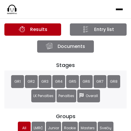
Results
Entry list
Documents
Stages
GR1
GR2
GR3
GR4
GR5
GR6
GR7
GR8
LK Penalties
Penalties
Overall
Groups
All
LMRČ
Junior
Rookie
Masters
Svečių