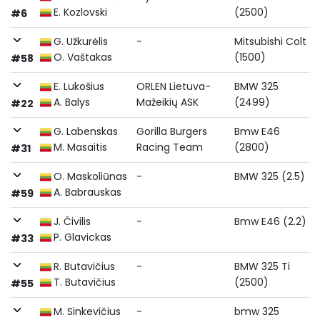
E. Kozlovski
(2500)
#6
G. Užkurėlis
-
Mitsubishi Colt
O. Vaštakas
(1500)
#58
E. Lukošius
ORLEN Lietuva-
BMW 325
A. Balys
Mažeikių ASK
(2499)
#22
G. Labenskas
Gorilla Burgers
Bmw E46
M. Masaitis
Racing Team
(2800)
#31
O. Maskoliūnas
-
BMW 325 (2.5)
A. Babrauskas
#59
J. Čivilis
-
Bmw E46 (2.2)
P. Glavickas
#33
R. Butavičius
-
BMW 325 Ti
T. Butavičius
(2500)
#55
M. Sinkevičius
-
bmw 325