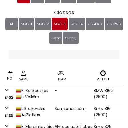
Classes
All
SGC-1
SGC-2
SGC-3
SGC-4
OC 4WD
OC 2WD
Retro
Svečių
NO
NAME
TEAM
VEHICLE
B. Kaškauskas
-
BMW 316ti
L. Veikšra
(2500)
#53
I. Bralkovskis
Samsonas.com
Bmw 316
A. Zlatkus
(2500)
#29
E. Marcinkevičius
Alytaus autoklubas
Bmw 325